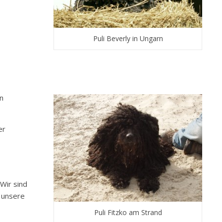
Puli Beverly in Ungarn
in
er
Wir sind
e unsere
Puli Fitzko am Strand