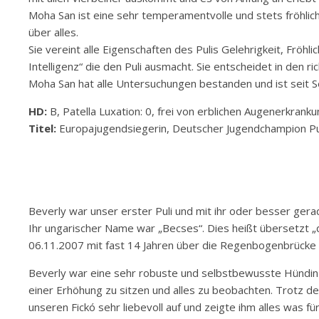
Moha San ist eine sehr temperamentvolle und stets fröhliche H
über alles.
Sie vereint alle Eigenschaften des Pulis Gelehrigkeit, Fröh
Intelligenz“ die den Puli ausmacht. Sie entscheidet in den
Moha San hat alle Untersuchungen bestanden und ist seit S
HD:
B, Patella Luxation: 0, frei von erblichen Augenerkrank
Titel:
Europajugendsiegerin, Deutscher Jugendchampion Pu
Beverly war unser erster Puli und mit ihr oder besser gera
Ihr ungarischer Name war „Becses“. Dies heißt übersetzt „di
06.11.2007 mit fast 14 Jahren über die Regenbogenbrücke
Beverly war eine sehr robuste und selbstbewusste Hündin u
einer Erhöhung zu sitzen und alles zu beobachten. Trotz de
unseren Fickó sehr liebevoll auf und zeigte ihm alles was fü