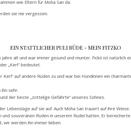
sammen wie Eltern für Moha San da.
rden sie nie vergessen.
EIN STATTLICHER PULI RÜDE - MEIN FITZKO
Jahre alt und war immer gesund und munter. Fickó ist natürlich e
der „Kerl“ bedeutet.
nzer Kerl“ auf andere Rüden zu und war bei Hündinnen ein charmant
ihn sehr.
t und der beste „zottelige Gefährte“ unseres Sohnes.
er Lebenslage auf sie auf. Auch Moha San trauert auf ihre Weise. 
ten und souveränen Rüden in unserem Rudel hatten. Er bereichert
, wir werden ihn immer lieben.