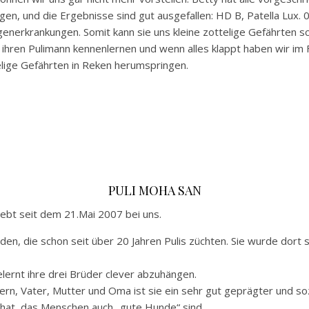
en, und die Ergebnisse sind gut ausgefallen: HD B, Patella Lux. 0
generkrankungen. Somit kann sie uns kleine zottelige Gefährten 
e ihren Pulimann kennenlernen und wenn alles klappt haben wir im
lige Gefährten in Reken herumspringen.
PULI MOHA SAN
lebt seit dem 21.Mai 2007 bei uns.
, die schon seit über 20 Jahren Pulis züchten. Sie wurde dort se
lernt ihre drei Brüder clever abzuhängen.
n, Vater, Mutter und Oma ist sie ein sehr gut geprägter und sozia
 hat, das Menschen auch „gute Hunde“ sind.