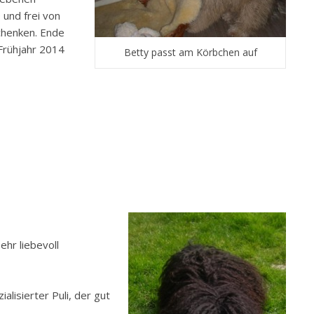
 und frei von
schenken. Ende
 Frühjahr 2014
Betty passt am Körbchen auf
hr liebevoll
lisierter Puli, der gut