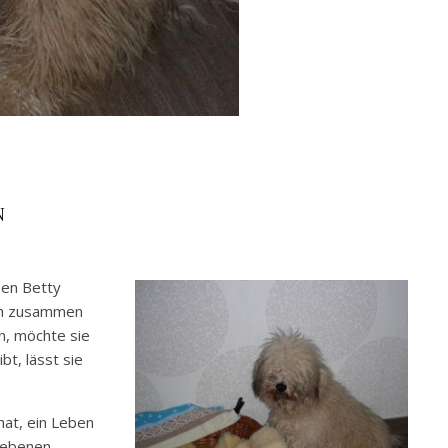
N
men Betty
uch zusammen
n, möchte sie
t, lässt sie
hat, ein Leben
riebenen