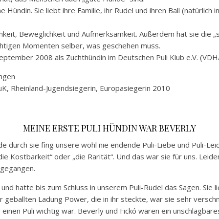
ündin. Sie liebt ihre Familie, ihr Rudel und ihren Ball (natürlich 
lichkeit, Beweglichkeit und Aufmerksamkeit. Außerdem hat sie die 
 richtigen Momenten selber, was geschehen muss.
eptember 2008 als Zuchthündin im Deutschen Puli Klub e.V. (VDH
ungen
K, Rheinland-Jugendsiegerin, Europasiegerin 2010
MEINE ERSTE PULI HÜNDIN WAR BEVERLY
de durch sie fing unsere wohl nie endende Puli-Liebe und Puli-Lei
e Kostbarkeit“ oder „die Rarität“. Und das war sie für uns. Leider
 gegangen.
nd hatte bis zum Schluss in unserem Puli-Rudel das Sagen. Sie li
r geballten Ladung Power, die in ihr steckte, war sie sehr versc
r einen Puli wichtig war. Beverly und Fickó waren ein unschlagbare