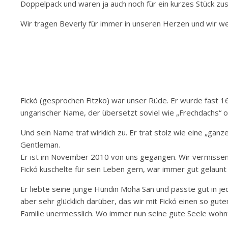
Doppelpack und waren ja auch noch für ein kurzes Stück zu
Wir tragen Beverly für immer in unseren Herzen und wir we
Fickó (gesprochen Fitzko) war unser Rüde. Er wurde fast 16 
ungarischer Name, der übersetzt soviel wie „Frechdachs“ o
Und sein Name traf wirklich zu. Er trat stolz wie eine „ga
Gentleman.
Er ist im November 2010 von uns gegangen. Wir vermissen 
Fickó kuschelte für sein Leben gern, war immer gut gelaun
Er liebte seine junge Hündin Moha San und passte gut in jed
aber sehr glücklich darüber, das wir mit Fickó einen so gu
Familie unermesslich. Wo immer nun seine gute Seele wohnt