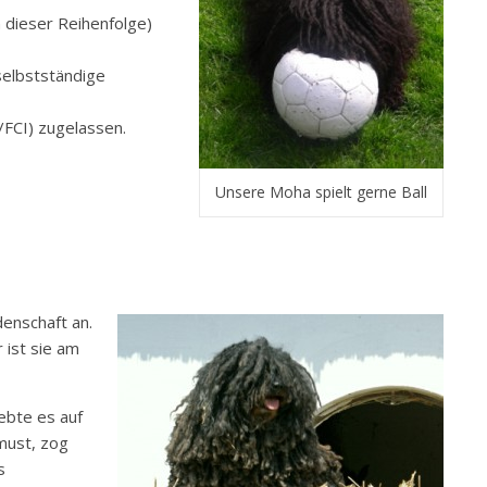
in dieser Reihenfolge)
„selbstständige
/FCI) zugelassen.
Unsere Moha spielt gerne Ball
denschaft an.
 ist sie am
ebte es auf
hmust, zog
s