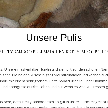
Unsere Pulis
BETTY BAMBOO PULI MÄDCHEN BETTY IM KÖRBCHE
hs. Unsere maskenfalbe Hündin und sie hört auf den schönen Na
San sehr. Die beiden kuscheln ganz viel miteinander und können a
e Hündin mit einem sehr großem Herz. Sobald unsere Kinder komme
und springt sie durchs Leben und nur wenn es was zu Fressen gib
ns sehr, dass Betty Bamboo sich so gut in unser Rudel eingelebt 
önnen wir uns gar nicht mehr vorstellen. Betty hat alle vorgesch