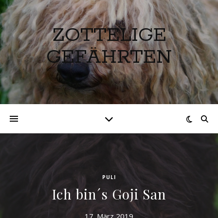
ZOTTELIGE
GEFÄHRTEN
PULI
Ich bin´s Goji San
17. März 2019